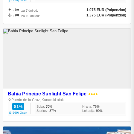
(3.750) Ocen
1.075 EUR (Polpenzion)
+
za 7 dni od:
1.375 EUR (Polpenzion)
+
za 10 dni od:
Bahia Principe Sunlight San Felipe
●●●●
Puerto de la Cruz, Kanarski otoki
81%
Soba:
70%
Hrana:
76%
Storitev:
87%
Lokacija:
90%
(3.569) Ocen