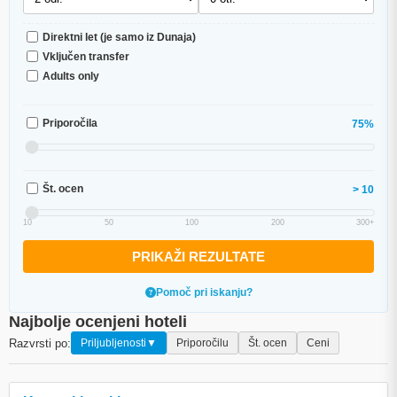
Direktni let (je samo iz Dunaja)
Vključen transfer
Adults only
Priporočila
75%
Št. ocen
> 10
10
50
100
200
300+
PRIKAŽI REZULTATE
Pomoč pri iskanju?
Najbolje ocenjeni hoteli
Razvrsti po:
Priljubljenosti
▼
Priporočilu
Št. ocen
Ceni