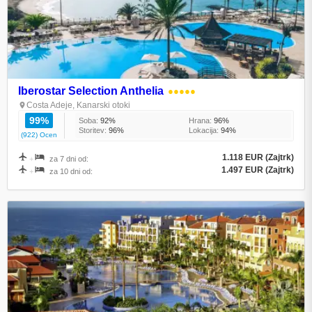
Iberostar Selection Anthelia
●●●●●
Costa Adeje, Kanarski otoki
99%
Soba:
92%
Hrana:
96%
Storitev:
96%
Lokacija:
94%
(922) Ocen
1.118 EUR (Zajtrk)
+
za 7 dni od:
1.497 EUR (Zajtrk)
+
za 10 dni od: