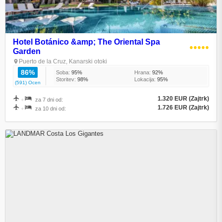
Hotel Botánico &amp; The Oriental Spa
●●●●●
Garden
Puerto de la Cruz, Kanarski otoki
86%
Soba:
95%
Hrana:
92%
Storitev:
98%
Lokacija:
95%
(591) Ocen
1.320 EUR (Zajtrk)
+
za 7 dni od:
1.726 EUR (Zajtrk)
+
za 10 dni od: