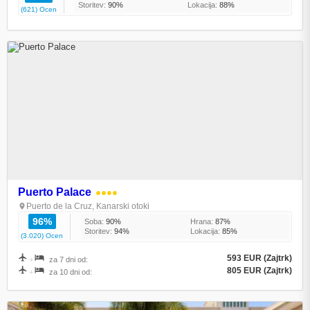
Storitev:
90%
Lokacija:
88%
(621) Ocen
Puerto Palace
●●●●
Puerto de la Cruz, Kanarski otoki
96%
Soba:
90%
Hrana:
87%
Storitev:
94%
Lokacija:
85%
(3.020) Ocen
593 EUR (Zajtrk)
+
za 7 dni od:
805 EUR (Zajtrk)
+
za 10 dni od: