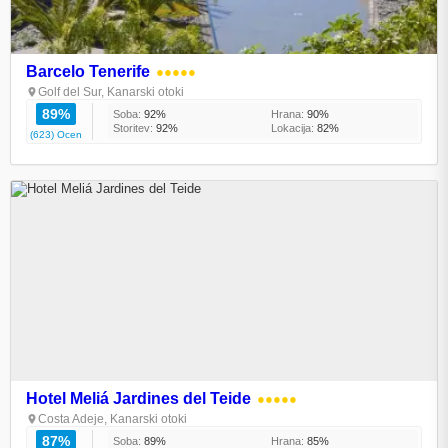
Barcelo Tenerife
●●●●●
Golf del Sur, Kanarski otoki
89%
Soba:
92%
Hrana:
90%
Storitev:
92%
Lokacija:
82%
(623) Ocen
Hotel Meliá Jardines del Teide
●●●●●
Costa Adeje, Kanarski otoki
87%
Soba:
89%
Hrana:
85%