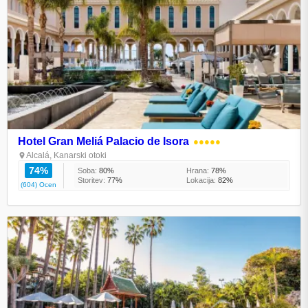
Hotel Gran Meliá Palacio de Isora
●●●●●
Alcalá, Kanarski otoki
74%
Soba:
80%
Hrana:
78%
Storitev:
77%
Lokacija:
82%
(604) Ocen