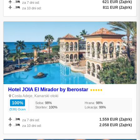
621 EUR (Zajtrk)
+
za 7 dni od:
811 EUR (Zajtrk)
+
za 10 dni od:
Hotel JOIA El Mirador by Iberostar
●●●●●
Costa Adeje, Kanarski otoki
100%
Soba:
98%
Hrana:
98%
Storitev:
100%
Lokacija:
99%
(536) Ocen
1.559 EUR (Zajtrk)
+
za 7 dni od:
2.058 EUR (Zajtrk)
+
za 10 dni od: