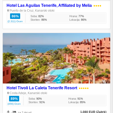
Hotel Las Aguilas Tenerife, Affiliated by Melia
●●●●
Puerto de la Cruz, Kanarski otoki
86%
Soba:
82%
Hrana:
77%
Storitev:
86%
Lokacija:
86%
(2.311) Ocen
Hotel Tivoli La Caleta Tenerife Resort
●●●●●
Costa Adeje, Kanarski otoki
89%
Soba:
90%
Hrana:
91%
Storitev:
91%
Lokacija:
85%
(456) Ocen
1.080 EUR (Zajtrk)
+
za 7 dni od: