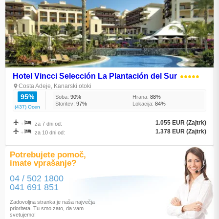
Hotel Vincci Selección La Plantación del Sur
●●●●●
Costa Adeje, Kanarski otoki
95%
Soba:
90%
Hrana:
88%
Storitev:
97%
Lokacija:
84%
(437) Ocen
1.055 EUR (Zajtrk)
+
za 7 dni od:
1.378 EUR (Zajtrk)
+
za 10 dni od:
Potrebujete pomoč,
imate vprašanje?
04 / 502 1800
041 691 851
Zadovoljna stranka je naša največja
prioriteta. Tu smo zato, da vam
svetujemo!