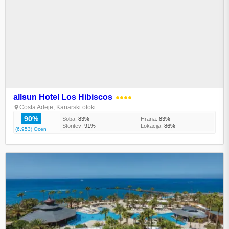
allsun Hotel Los Hibiscos
●●●●
Costa Adeje, Kanarski otoki
90%
Soba:
83%
Hrana:
83%
Storitev:
91%
Lokacija:
86%
(6.953) Ocen