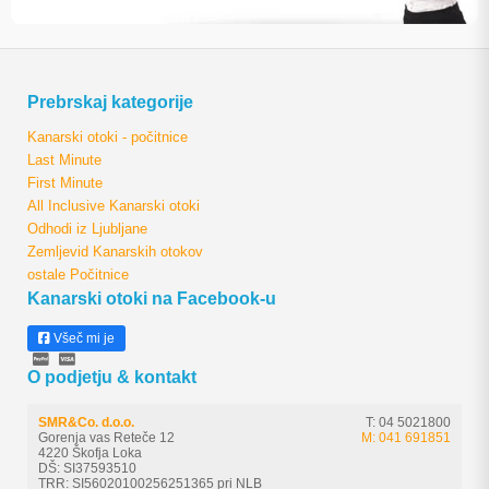
Prebrskaj kategorije
Kanarski otoki - počitnice
Last Minute
First Minute
All Inclusive Kanarski otoki
Odhodi iz Ljubljane
Zemljevid Kanarskih otokov
ostale Počitnice
Kanarski otoki na Facebook-u
Všeč mi je
O podjetju & kontakt
SMR&Co. d.o.o.
T: 04 5021800
Gorenja vas Reteče 12
M: 041 691851
4220 Škofja Loka
DŠ: SI37593510
TRR: SI56020100256251365 pri NLB