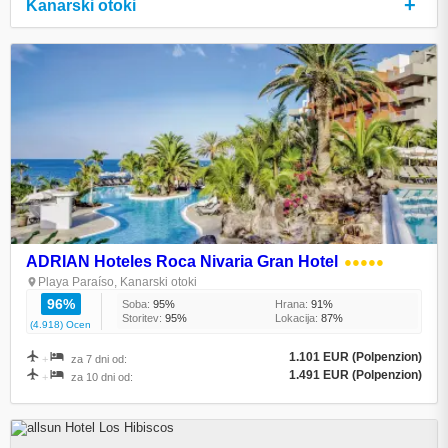
+
Kanarski otoki
ADRIAN Hoteles Roca Nivaria Gran Hotel
●●●●●
Playa Paraíso, Kanarski otoki
96%
Soba:
95%
Hrana:
91%
Storitev:
95%
Lokacija:
87%
(4.918) Ocen
1.101 EUR (Polpenzion)
+
za 7 dni od:
1.491 EUR (Polpenzion)
+
za 10 dni od: