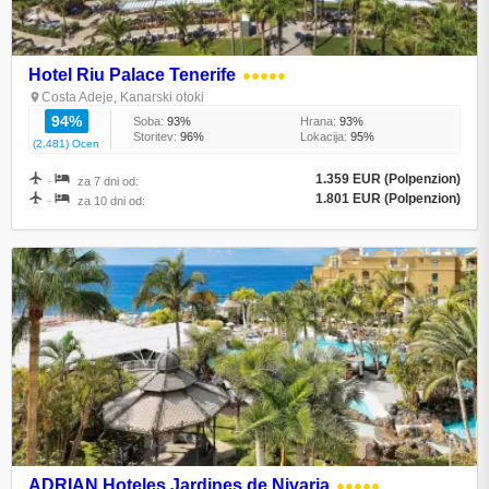
Hotel Riu Palace Tenerife
●●●●●
Costa Adeje, Kanarski otoki
94%
Soba:
93%
Hrana:
93%
Storitev:
96%
Lokacija:
95%
(2.481) Ocen
1.359 EUR (Polpenzion)
+
za 7 dni od:
1.801 EUR (Polpenzion)
+
za 10 dni od:
ADRIAN Hoteles Jardines de Nivaria
●●●●●