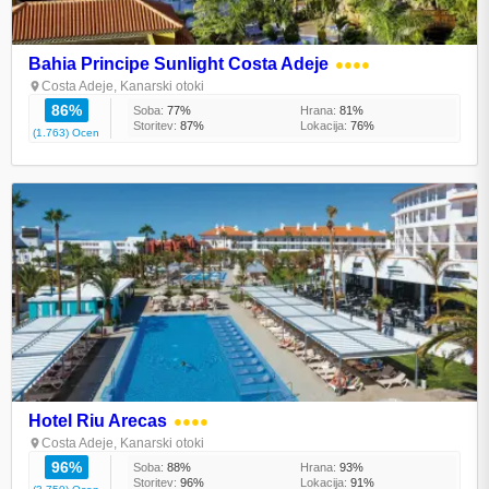
Bahia Principe Sunlight Costa Adeje
●●●●
Costa Adeje, Kanarski otoki
86%
Soba:
77%
Hrana:
81%
Storitev:
87%
Lokacija:
76%
(1.763) Ocen
Hotel Riu Arecas
●●●●
Costa Adeje, Kanarski otoki
96%
Soba:
88%
Hrana:
93%
Storitev:
96%
Lokacija:
91%