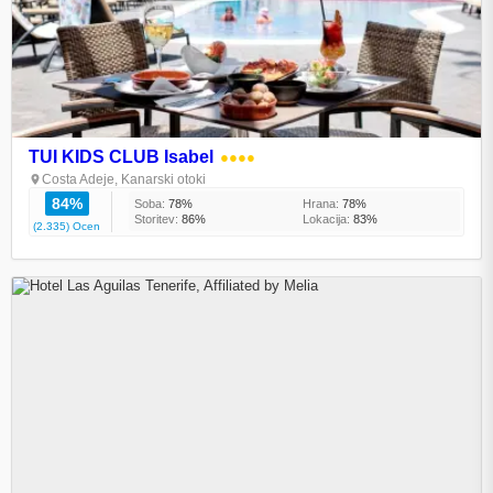
TUI KIDS CLUB Isabel
●●●●
Costa Adeje, Kanarski otoki
84%
Soba:
78%
Hrana:
78%
Storitev:
86%
Lokacija:
83%
(2.335) Ocen