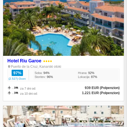
Hotel Riu Garoe
●●●●
Puerto de la Cruz, Kanarski otoki
97%
Soba:
94%
Hrana:
92%
Storitev:
96%
Lokacija:
87%
(2.527) Ocen
939 EUR (Polpenzion)
+
za 7 dni od:
1.221 EUR (Polpenzion)
+
za 10 dni od: