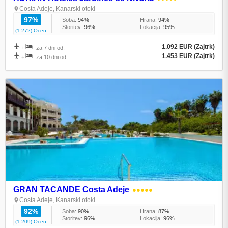
Costa Adeje, Kanarski otoki
97%
Soba:
94%
Hrana:
94%
Storitev:
96%
Lokacija:
95%
(1.272) Ocen
1.092 EUR (Zajtrk)
+
za 7 dni od:
1.453 EUR (Zajtrk)
+
za 10 dni od:
GRAN TACANDE Costa Adeje
●●●●●
Costa Adeje, Kanarski otoki
92%
Soba:
90%
Hrana:
87%
Storitev:
96%
Lokacija:
96%
(1.209) Ocen