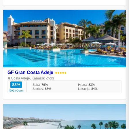
GF Gran Costa Adeje
●●●●●
Costa Adeje, Kanarski otoki
83%
Soba:
76%
Hrana:
83%
Storitev:
85%
Lokacija:
84%
(993) Ocen