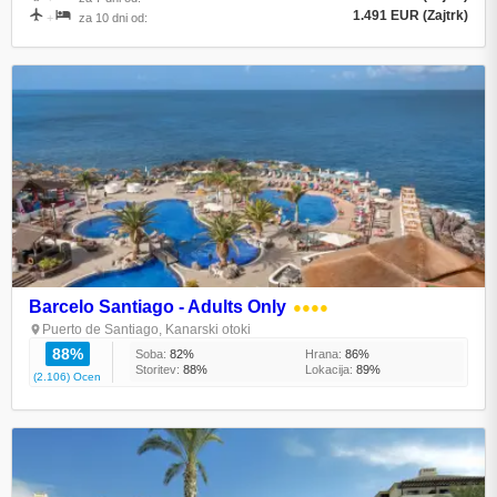
1.491 EUR (Zajtrk)
+
za 10 dni od:
Barcelo Santiago - Adults Only
●●●●
Puerto de Santiago, Kanarski otoki
88%
Soba:
82%
Hrana:
86%
Storitev:
88%
Lokacija:
89%
(2.106) Ocen