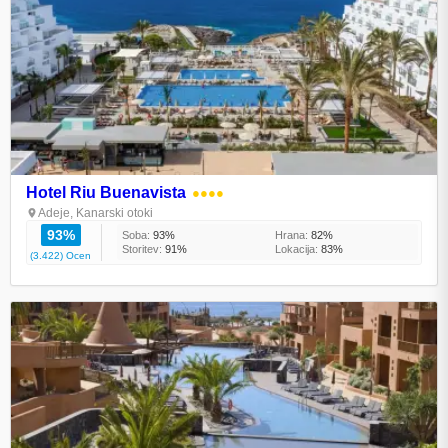
Hotel Riu Buenavista
●●●●
Adeje, Kanarski otoki
93%
Soba:
93%
Hrana:
82%
Storitev:
91%
Lokacija:
83%
(3.422) Ocen