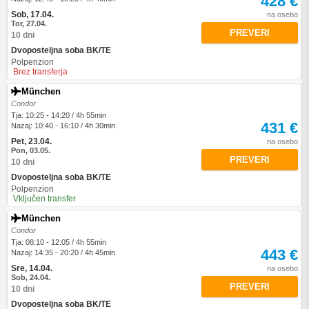
428 €
Sob, 17.04.
na osebo
Tor, 27.04.
PREVERI
10 dni
Dvoposteljna soba BK/TE
Polpenzion
Brez transferja
München
Condor
Tja: 10:25 - 14:20 / 4h 55min
431 €
Nazaj: 10:40 - 16:10 / 4h 30min
Pet, 23.04.
na osebo
Pon, 03.05.
PREVERI
10 dni
Dvoposteljna soba BK/TE
Polpenzion
Vključen transfer
München
Condor
Tja: 08:10 - 12:05 / 4h 55min
443 €
Nazaj: 14:35 - 20:20 / 4h 45min
Sre, 14.04.
na osebo
Sob, 24.04.
PREVERI
10 dni
Dvoposteljna soba BK/TE