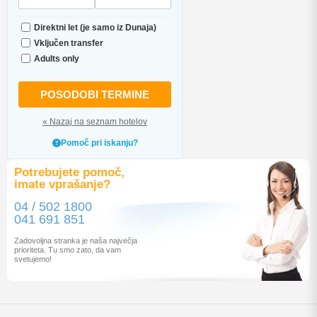
Direktni let (je samo iz Dunaja)
Vključen transfer
Adults only
POSODOBI TERMINE
« Nazaj na seznam hotelov
Pomoč pri iskanju?
Potrebujete pomoč,
imate vprašanje?
04 / 502 1800
041 691 851
Zadovoljna stranka je naša največja
prioriteta. Tu smo zato, da vam
svetujemo!