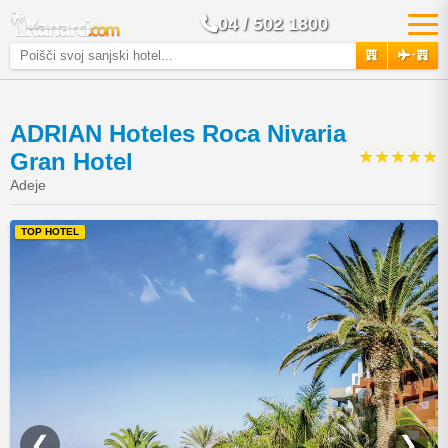
04 / 502 1800
+
ADRIAN Hoteles Roca Nivaria
★★★★★
Gran Hotel
Adeje
TOP HOTEL
❮
❯