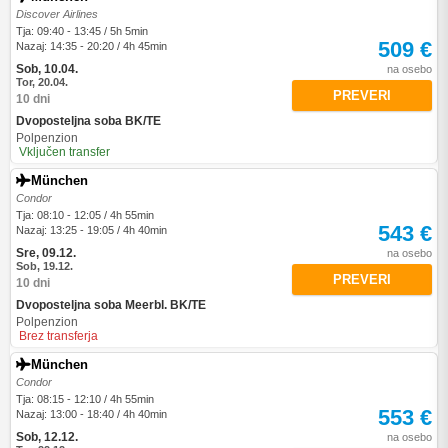
Discover Airlines
Tja: 09:40 - 13:45 / 5h 5min
509 €
Nazaj: 14:35 - 20:20 / 4h 45min
Sob, 10.04.
na osebo
Tor, 20.04.
PREVERI
10 dni
Dvoposteljna soba BK/TE
Polpenzion
Vključen transfer
München
Condor
Tja: 08:10 - 12:05 / 4h 55min
543 €
Nazaj: 13:25 - 19:05 / 4h 40min
Sre, 09.12.
na osebo
Sob, 19.12.
PREVERI
10 dni
Dvoposteljna soba Meerbl. BK/TE
Polpenzion
Brez transferja
München
Condor
Tja: 08:15 - 12:10 / 4h 55min
553 €
Nazaj: 13:00 - 18:40 / 4h 40min
Sob, 12.12.
na osebo