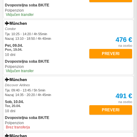
Dvoposteljna soba BK/TE
Polpenzion
Vključen transfer
München
Condor
Tja: 10:25 - 14:20 / 4h 55min
476 €
Nazaj: 13:10 - 18:50 / 4h 40min
Pet, 09.04.
na osebo
Pon, 19.04.
PREVERI
10 dni
Dvoposteljna soba BK/TE
Polpenzion
Vključen transfer
München
Discover Airlines
Tja: 09:40 - 13:45 / 5h 5min
491 €
Nazaj: 14:35 - 20:20 / 4h 45min
Sob, 10.04.
na osebo
Tor, 20.04.
PREVERI
10 dni
Dvoposteljna soba BK/TE
Polpenzion
Brez transferja
München