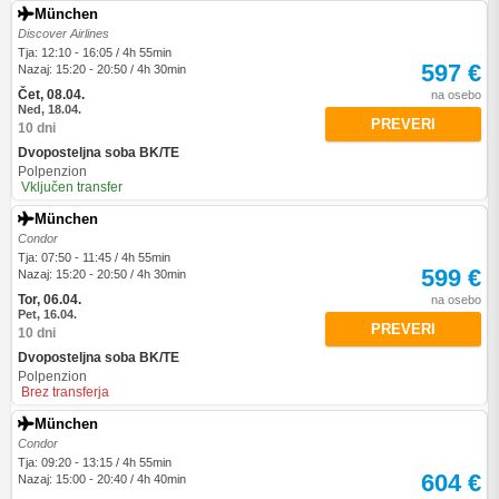
München
Discover Airlines
Tja: 12:10 - 16:05 / 4h 55min
597 €
Nazaj: 15:20 - 20:50 / 4h 30min
Čet, 08.04.
na osebo
Ned, 18.04.
PREVERI
10 dni
Dvoposteljna soba BK/TE
Polpenzion
Vključen transfer
München
Condor
Tja: 07:50 - 11:45 / 4h 55min
599 €
Nazaj: 15:20 - 20:50 / 4h 30min
Tor, 06.04.
na osebo
Pet, 16.04.
PREVERI
10 dni
Dvoposteljna soba BK/TE
Polpenzion
Brez transferja
München
Condor
Tja: 09:20 - 13:15 / 4h 55min
604 €
Nazaj: 15:00 - 20:40 / 4h 40min