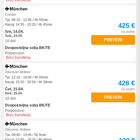
Brez transferja
München
Condor
Tja: 08:10 - 12:05 / 4h 55min
425 €
Nazaj: 14:35 - 20:20 / 4h 45min
Sre, 14.04.
na osebo
Sob, 24.04.
PREVERI
10 dni
Dvoposteljna soba BK/TE
Polpenzion
Brez transferja
München
Discover Airlines
Tja: 12:10 - 16:05 / 4h 55min
426 €
Nazaj: 15:20 - 20:50 / 4h 30min
Čet, 15.04.
na osebo
Ned, 25.04.
PREVERI
10 dni
Dvoposteljna soba BK/TE
Polpenzion
Brez transferja
München
Discover Airlines
Tja: 09:40 - 13:45 / 5h 5min
Nazaj: 12:45 - 18:25 / 4h 40min