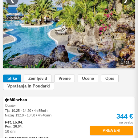
1 / 27
Slike
Zemljevid
Vreme
Ocene
Opis
Vprašanja in Poudarki
München
Condor
Tja: 10:25 - 14:20 / 4h 55min
344 €
Nazaj: 13:10 - 18:50 / 4h 40min
Pet, 16.04.
na osebo
Pon, 26.04.
PREVERI
10 dni