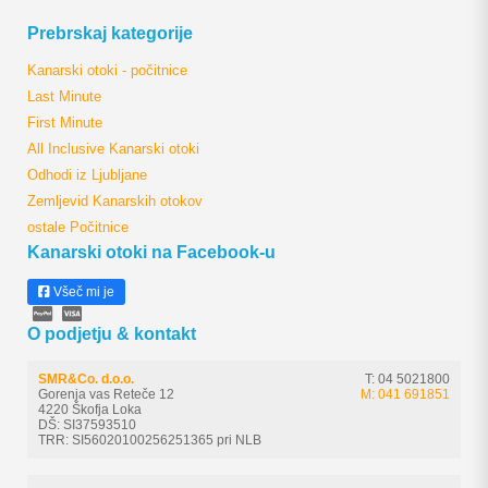
Prebrskaj kategorije
Kanarski otoki - počitnice
Last Minute
First Minute
All Inclusive Kanarski otoki
Odhodi iz Ljubljane
Zemljevid Kanarskih otokov
ostale Počitnice
Kanarski otoki na Facebook-u
Všeč mi je
O podjetju & kontakt
SMR&Co. d.o.o.
T: 04 5021800
Gorenja vas Reteče 12
M: 041 691851
4220 Škofja Loka
DŠ: SI37593510
TRR: SI56020100256251365 pri NLB