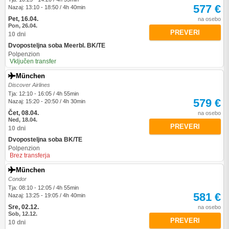
577 €
Nazaj: 13:10 - 18:50 / 4h 40min
Pet, 16.04.
na osebo
Pon, 26.04.
PREVERI
10 dni
Dvoposteljna soba Meerbl. BK/TE
Polpenzion
Vključen transfer
München
Discover Airlines
Tja: 12:10 - 16:05 / 4h 55min
579 €
Nazaj: 15:20 - 20:50 / 4h 30min
Čet, 08.04.
na osebo
Ned, 18.04.
PREVERI
10 dni
Dvoposteljna soba BK/TE
Polpenzion
Brez transferja
München
Condor
Tja: 08:10 - 12:05 / 4h 55min
581 €
Nazaj: 13:25 - 19:05 / 4h 40min
Sre, 02.12.
na osebo
Sob, 12.12.
PREVERI
10 dni