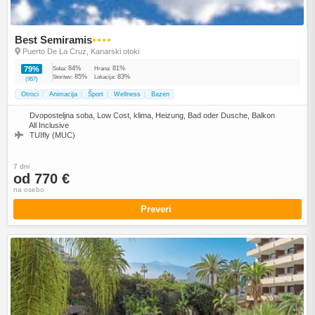
Best Semiramis
●●●●
Puerto De La Cruz, Kanarski otoki
84%
81%
79%
Soba:
Hrana:
85%
83%
Storitev:
Lokacija:
(957)
Otroci
Animacija
Šport
Wellness
Bazen
Dvoposteljna soba, Low Cost, klima, Heizung, Bad oder Dusche, Balkon
All Inclusive
TUIfly (MUC)
7 dni
od 770 €
na osebo
Preveri