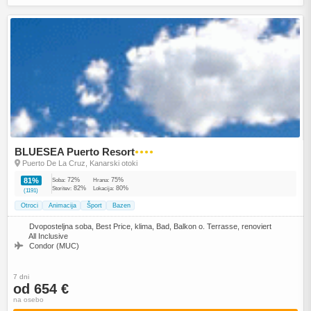
BLUESEA Puerto Resort
●●●●
Puerto De La Cruz, Kanarski otoki
72%
75%
81%
Soba:
Hrana:
82%
80%
Storitev:
Lokacija:
(1191)
Otroci
Animacija
Šport
Bazen
Dvoposteljna soba, Best Price, klima, Bad, Balkon o. Terrasse, renoviert
All Inclusive
Condor (MUC)
7 dni
od 654 €
na osebo