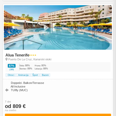
Alua Tenerife
●●●●
Puerto De La Cruz, Kanarski otoki
88%
80%
87%
Soba:
Hrana:
89%
88%
Storitev:
Lokacija:
(389)
Otroci
Animacija
Šport
Bazen
Doppelzi. Balkon/Terrasse
All Inclusive
TUIfly (MUC)
7 dni
od 809 €
na osebo