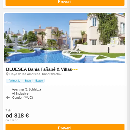
Preveri
BLUESEA Bahia Fañabé & Villas
●●●
Playa de las Americas, Kanarski otoki
Animacija
Šport
Bazen
Apartma (1 Schlafz.)
All Inclusive
Condor (MUC)
7 dni
od 818 €
na osebo
Preveri