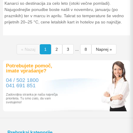
Kanarci so destinacija za celo leto (otoki večne pomladi).
Najugodnejše ponudbe boste našli v novembru, januarju (po
praznikih) ter v marcu in aprilu. Takrat so temperature še vedno
prijetnih 20–25 °C, cene letalskih kart in hotelov pa so najnižje.
...
« Nazaj
1
2
3
8
Naprej »
Potrebujete pomoč,
imate vprašanje?
04 / 502 1800
041 691 851
Zadovoljna stranka je naša največja
prioriteta. Tu smo zato, da vam
svetujemo!
Prebrskaj kategorije