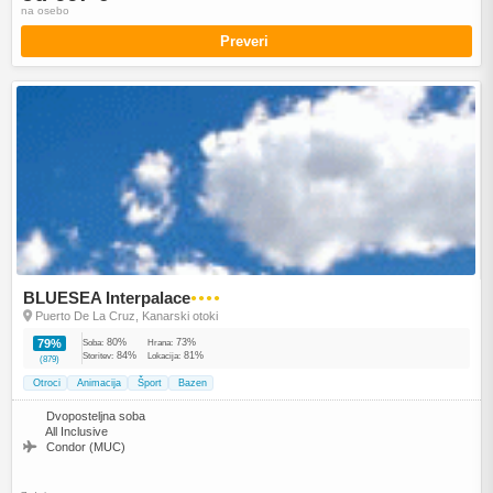
na osebo
Preveri
BLUESEA Interpalace
●●●●
Puerto De La Cruz, Kanarski otoki
80%
73%
79%
Soba:
Hrana:
84%
81%
Storitev:
Lokacija:
(879)
Otroci
Animacija
Šport
Bazen
Dvoposteljna soba
All Inclusive
Condor (MUC)