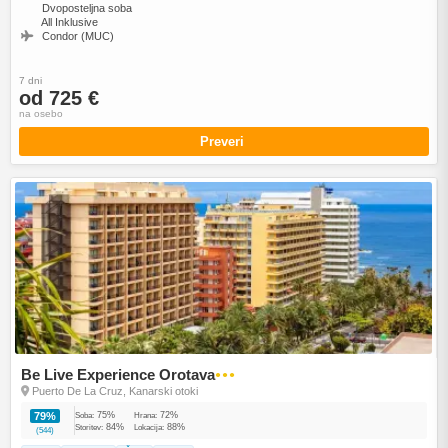
Dvoposteljna soba
All Inklusive
Condor (MUC)
7 dni
od 725 €
na osebo
Preveri
Be Live Experience Orotava
●●●
Puerto De La Cruz, Kanarski otoki
75%
72%
79%
Soba:
Hrana:
84%
88%
Storitev:
Lokacija:
(544)