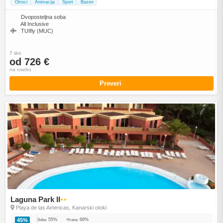
Otroci
Animacija
Šport
Bazen
Dvoposteljna soba
All Inclusive
TUIfly (MUC)
7 dni
od 726 €
na osebo
Preveri
Laguna Park II
●●
Playa de las Americas, Kanarski otoki
55%
66%
45%
Soba:
Hrana: