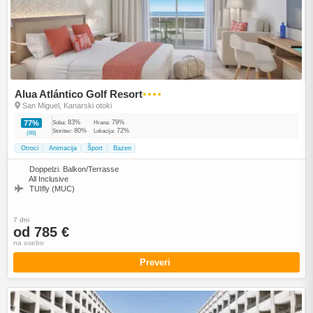
Alua Atlántico Golf Resort
●●●●
San Miguel, Kanarski otoki
83%
79%
77%
Soba:
Hrana:
80%
72%
Storitev:
Lokacija:
(69)
Otroci
Animacija
Šport
Bazen
Doppelzi. Balkon/Terrasse
All Inclusive
TUIfly (MUC)
7 dni
od 785 €
na osebo
Preveri