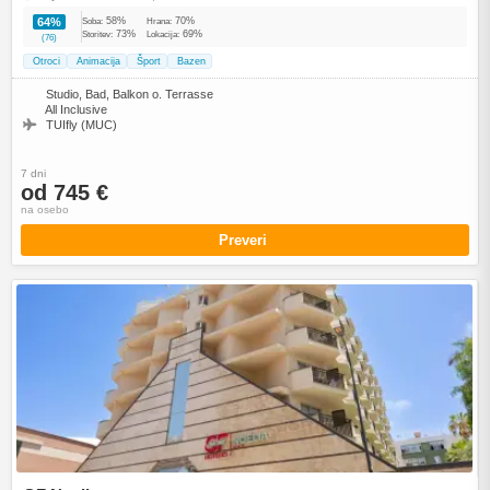
58%
70%
64%
Soba:
Hrana:
73%
69%
Storitev:
Lokacija:
(76)
Otroci
Animacija
Šport
Bazen
Studio, Bad, Balkon o. Terrasse
All Inclusive
TUIfly (MUC)
7 dni
od 745 €
na osebo
Preveri