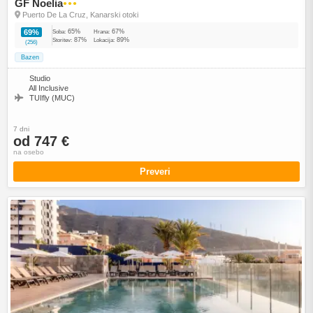
GF Noelia
●●●
Puerto De La Cruz, Kanarski otoki
65%
67%
69%
Soba:
Hrana:
87%
89%
Storitev:
Lokacija:
(256)
Bazen
Studio
All Inclusive
TUIfly (MUC)
7 dni
od 747 €
na osebo
Preveri