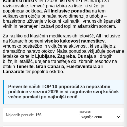
Kanarski otoki
v letu 2026 niso več le destinacija za
raziskovalce, temveč prva izbira za tiste, ki si želijo
popolnega odklopa.
All Inclusive ponudba
na tem
vulkanskem otočju prinaša novo dimenzijo udobja –
brezskrbno uživanje v lokalni kulinariki, vrhunskih španskih
vinih in neomejeni zabavi pod toplim atlantskim soncem.
Za razliko od klasičnih mediteranskih letovišč, All Inclusive
na Kanarcih pomeni
visoko kakovost namestitev
,
vrhunsko postrežbo in vključene aktivnosti, ki se zlijejo z
dramatično naravo otokov. Naša ponudba vključuje povratne
letalske karte iz
Ljubljane, Zagreba, Dunaja
ali drugih
bližnjih letališč, urejene transferje do izbranih resortov na
otokih
Tenerife, Gran Canaria, Fuerteventura ali
Lanzarote
ter popolno oskrbo.
Preverite naših
TOP 10 priporočil
za nepozabne
počitnice v sezoni 2026 in si zagotovite svoj košček
večne pomladi po najboljši ceni!
Razvrsti:
Najdenih ponudb:
156