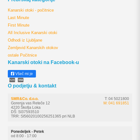
Kanarski otoki - počitnice
Last Minute
First Minute
All Inclusive Kanarski otoki
Odhodi iz Ljubljane
Zemljevid Kanarskih otokov
ostale Počitnice
Kanarski otoki na Facebook-u
Všeč mi je
O podjetju & kontakt
SMR&Co. d.o.o.
T: 04 5021800
Gorenja vas Reteče 12
M: 041 691851
4220 Škofja Loka
DŠ: SI37593510
TRR: SI56020100256251365 pri NLB
Ponedeljek - Petek
od 8:00 - 17:00