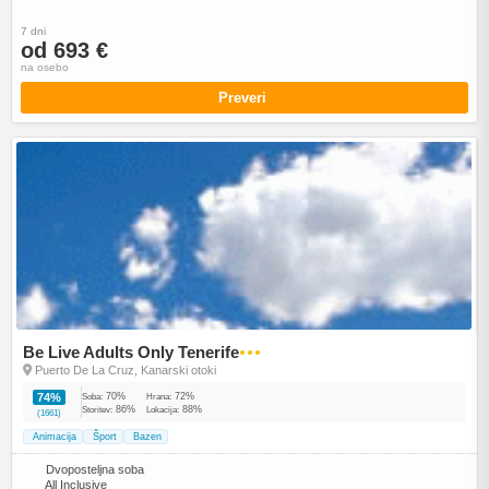
7 dni
od 693 €
na osebo
Preveri
Be Live Adults Only Tenerife
●●●
Puerto De La Cruz, Kanarski otoki
70%
72%
74%
Soba:
Hrana:
86%
88%
Storitev:
Lokacija:
(1661)
Animacija
Šport
Bazen
Dvoposteljna soba
All Inclusive