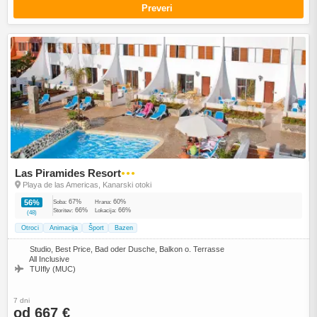
Preveri
Las Piramides Resort
●●●
Playa de las Americas, Kanarski otoki
67%
60%
56%
Soba:
Hrana:
66%
66%
Storitev:
Lokacija:
(48)
Otroci
Animacija
Šport
Bazen
Studio, Best Price, Bad oder Dusche, Balkon o. Terrasse
All Inclusive
TUIfly (MUC)
7 dni
od 667 €