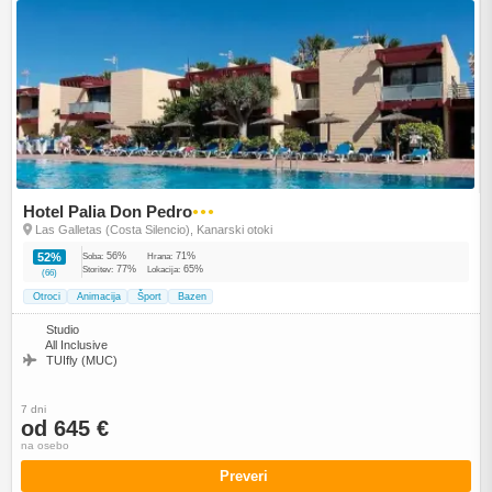
Hotel Palia Don Pedro
●●●
Las Galletas (Costa Silencio), Kanarski otoki
56%
71%
52%
Soba:
Hrana:
77%
65%
Storitev:
Lokacija:
(66)
Otroci
Animacija
Šport
Bazen
Studio
All Inclusive
TUIfly (MUC)
7 dni
od 645 €
na osebo
Preveri