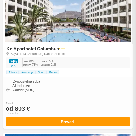
Kn Aparthotel Columbus
●●●
Playa de las Americas, Kanarski otoki
88%
77%
74%
Soba:
Hrana:
73%
91%
Storitev:
Lokacija:
(135)
Otroci
Animacija
Šport
Bazen
Dvoposteljna soba
All Inclusive
Condor (MUC)
7 dni
od 803 €
na osebo
Preveri