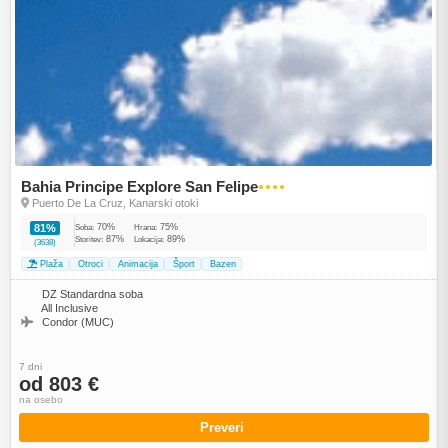
Bahia Principe Explore San Felipe
●●●●
Puerto De La Cruz, Kanarski otoki
70%
75%
81%
Soba:
Hrana:
87%
89%
Storitev:
Lokacija:
(3638)
Plaža
Otroci
Animacija
Šport
Bazen
DZ Standardna soba
All Inclusive
Condor (MUC)
7 dni
od 803 €
na osebo
Preveri