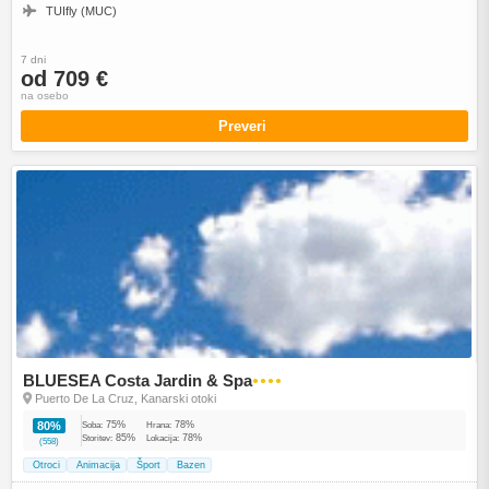
TUIfly (MUC)
7 dni
od 709 €
na osebo
Preveri
BLUESEA Costa Jardin & Spa
●●●●
Puerto De La Cruz, Kanarski otoki
75%
78%
80%
Soba:
Hrana:
85%
78%
Storitev:
Lokacija:
(558)
Otroci
Animacija
Šport
Bazen