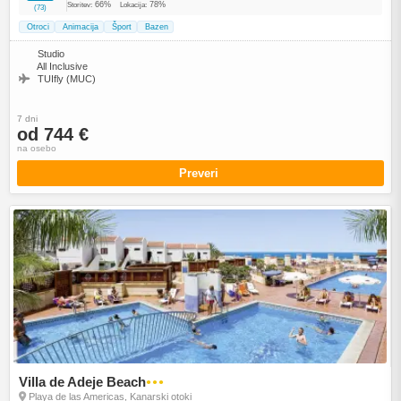
66%
78%
Storitev:
Lokacija:
(73)
Otroci
Animacija
Šport
Bazen
Studio
All Inclusive
TUIfly (MUC)
7 dni
od 744 €
na osebo
Preveri
Villa de Adeje Beach
●●●
Playa de las Americas, Kanarski otoki