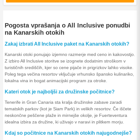
Pogosta vprašanja o All Inclusive ponudbi
na Kanarskih otokih
Zakaj izbrati All Inclusive paket na Kanarskih otokih?
Kanarski otoki ponujajo izjemno razmerje med ceno in kakovostjo.
Z izbiro All Inclusive storitve se izognete dodatnim stroškom v
turističnih središčih, kjer so cene pijače in prigrizkov lahko visoke.
Poleg tega večina resortov vključuje vrhunsko špansko kulinariko,
lokalna vina in bogat animacijski program za otroke.
Kateri otok je najboljši za družinske počitnice?
Tenerife in Gran Canaria sta kralja družinske zabave zaradi
tematskih parkov (kot je Siam Park) in velikih resortov. Če iščete
neskončne peščene plaže in mirnejše okolje, je Fuerteventura
idealna izbira za družine, ki uživajo v naravi in plitkem morju.
Kdaj so počitnice na Kanarskih otokih najugodnejše?