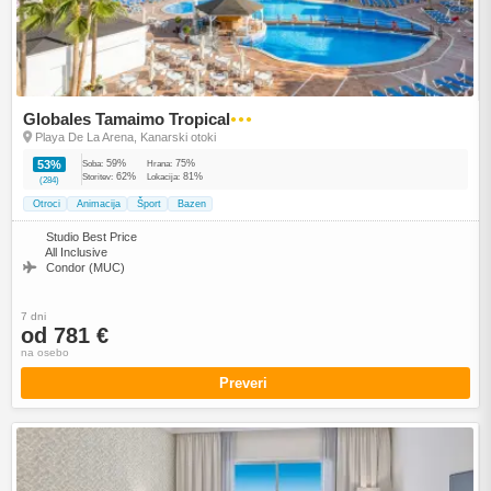
Globales Tamaimo Tropical
●●●
Playa De La Arena, Kanarski otoki
59%
75%
53%
Soba:
Hrana:
62%
81%
Storitev:
Lokacija:
(284)
Otroci
Animacija
Šport
Bazen
Studio Best Price
All Inclusive
Condor (MUC)
7 dni
od 781 €
na osebo
Preveri