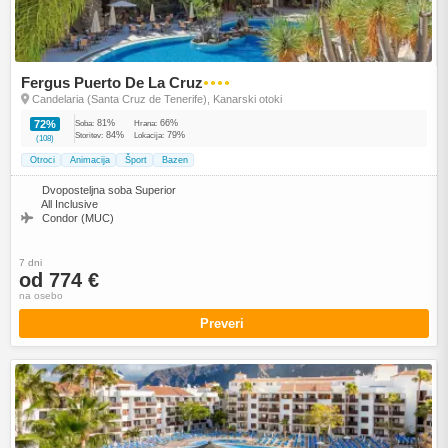
Fergus Puerto De La Cruz
●●●●
Candelaria (Santa Cruz de Tenerife), Kanarski otoki
81%
66%
72%
Soba:
Hrana:
84%
79%
Storitev:
Lokacija:
(108)
Otroci
Animacija
Šport
Bazen
Dvoposteljna soba Superior
All Inclusive
Condor (MUC)
7 dni
od 774 €
na osebo
Preveri