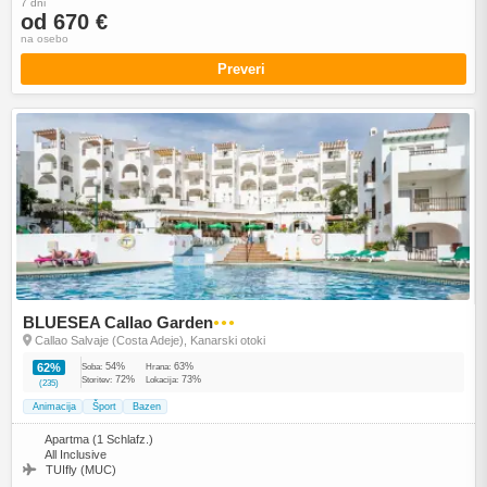
7 dni
od 670 €
na osebo
Preveri
BLUESEA Callao Garden
●●●
Callao Salvaje (Costa Adeje), Kanarski otoki
54%
63%
62%
Soba:
Hrana:
72%
73%
Storitev:
Lokacija:
(235)
Animacija
Šport
Bazen
Apartma (1 Schlafz.)
All Inclusive
TUIfly (MUC)