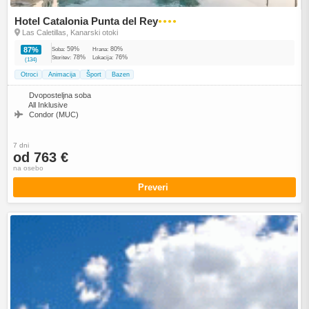
Hotel Catalonia Punta del Rey
●●●●
Las Caletillas, Kanarski otoki
59%
80%
87%
Soba:
Hrana:
78%
76%
Storitev:
Lokacija:
(134)
Otroci
Animacija
Šport
Bazen
Dvoposteljna soba
All Inklusive
Condor (MUC)
7 dni
od 763 €
na osebo
Preveri