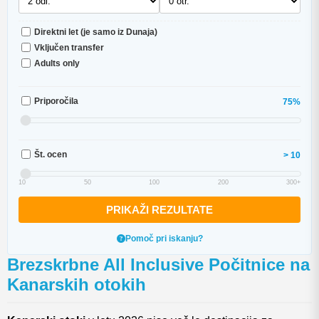
Direktni let (je samo iz Dunaja)
Vključen transfer
Adults only
Priporočila
75%
Št. ocen
> 10
10
50
100
200
300+
PRIKAŽI REZULTATE
Pomoč pri iskanju?
Brezskrbne All Inclusive Počitnice na
Kanarskih otokih