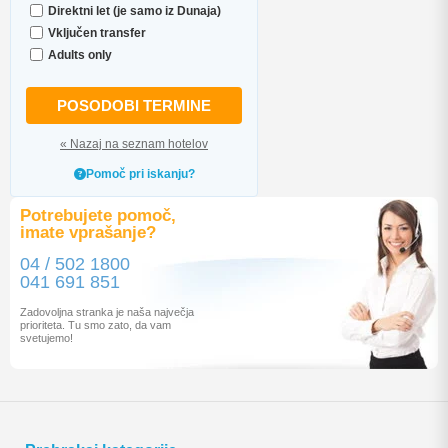
Direktni let (je samo iz Dunaja)
Vključen transfer
Adults only
POSODOBI TERMINE
« Nazaj na seznam hotelov
Pomoč pri iskanju?
Potrebujete pomoč,
imate vprašanje?
04 / 502 1800
041 691 851
Zadovoljna stranka je naša največja
prioriteta. Tu smo zato, da vam
svetujemo!