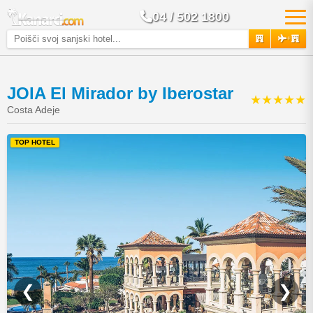
04 / 502 1800
+
JOIA El Mirador by Iberostar
★★★★★
Costa Adeje
TOP HOTEL
❮
❯