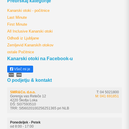
Prebrskaj kategorije
Kanarski otoki - počitnice
Last Minute
First Minute
All Inclusive Kanarski otoki
Odhodi iz Ljubljane
Zemljevid Kanarskih otokov
ostale Počitnice
Kanarski otoki na Facebook-u
Všeč mi je
O podjetju & kontakt
SMR&Co. d.o.o.
T: 04 5021800
Gorenja vas Reteče 12
M: 041 691851
4220 Škofja Loka
DŠ: SI37593510
TRR: SI56020100256251365 pri NLB
Ponedeljek - Petek
od 8:00 - 17:00