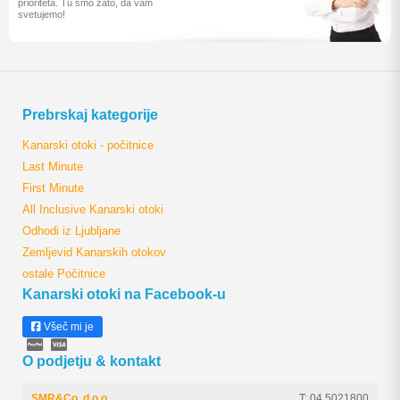
prioriteta. Tu smo zato, da vam
svetujemo!
Prebrskaj kategorije
Kanarski otoki - počitnice
Last Minute
First Minute
All Inclusive Kanarski otoki
Odhodi iz Ljubljane
Zemljevid Kanarskih otokov
ostale Počitnice
Kanarski otoki na Facebook-u
Všeč mi je
O podjetju & kontakt
SMR&Co. d.o.o.
T: 04 5021800