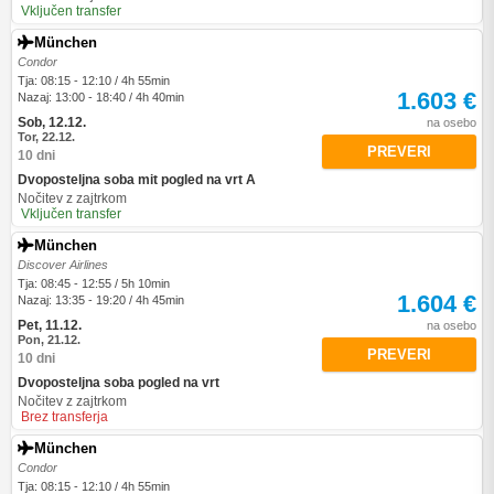
Vključen transfer
München
Condor
Tja: 08:15 - 12:10 / 4h 55min
1.603 €
Nazaj: 13:00 - 18:40 / 4h 40min
Sob, 12.12.
na osebo
Tor, 22.12.
PREVERI
10 dni
Dvoposteljna soba mit pogled na vrt A
Nočitev z zajtrkom
Vključen transfer
München
Discover Airlines
Tja: 08:45 - 12:55 / 5h 10min
1.604 €
Nazaj: 13:35 - 19:20 / 4h 45min
Pet, 11.12.
na osebo
Pon, 21.12.
PREVERI
10 dni
Dvoposteljna soba pogled na vrt
Nočitev z zajtrkom
Brez transferja
München
Condor
Tja: 08:15 - 12:10 / 4h 55min