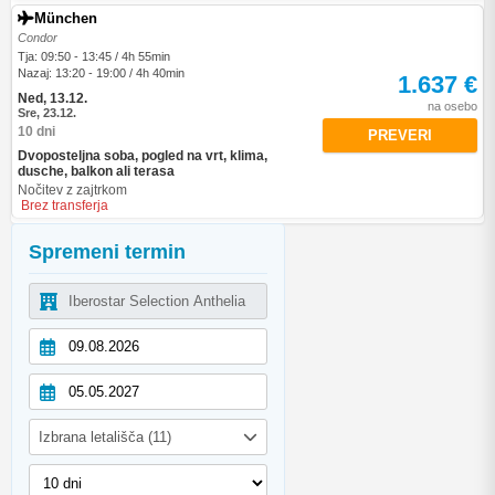
München
Condor
Tja: 09:50 - 13:45 / 4h 55min
Nazaj: 13:20 - 19:00 / 4h 40min
1.637 €
Ned, 13.12.
na osebo
Sre, 23.12.
10 dni
PREVERI
Dvoposteljna soba, pogled na vrt, klima,
dusche, balkon ali terasa
Nočitev z zajtrkom
Brez transferja
Spremeni termin
Izbrana letališča (11)