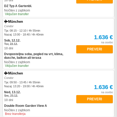
10 dni
DZ Typ A Gartenbl.
Nočitev z zajtrkom
Vključen transfer
München
Condor
Tja: 08:15 - 12:10 / 4h 55min
Nazaj: 13:00 - 18:40 / 4h 40min
1.636 €
Sob, 12.12.
na osebo
Tor, 22.12.
10 dni
PREVERI
Dvoposteljna soba, pogled na vrt, klima,
dusche, balkon ali terasa
Nočitev z zajtrkom
Vključen transfer
München
Condor
Tja: 09:50 - 13:45 / 4h 55min
1.636 €
Nazaj: 13:20 - 19:00 / 4h 40min
Ned, 13.12.
na osebo
Sre, 23.12.
PREVERI
10 dni
Double Room Garden View A
Nočitev z zajtrkom
Brez transferja