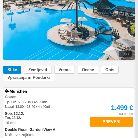
1 / 17
Slike
Zemljevid
Vreme
Ocene
Opis
Vprašanja in Poudarki
München
Condor
Tja: 08:15 - 12:10 / 4h 55min
1.499 €
Nazaj: 13:00 - 18:40 / 4h 40min
Sob, 12.12.
na osebo
Tor, 22.12.
PREVERI
10 dni
Double Room Garden View A
Nočitev z zajtrkom