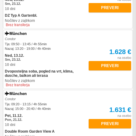
Sre, 23.12.
PREVERI
10 dni
DZ Typ A Gartenbl.
Nočitev z zajtrkom
Brez transferja
München
Condor
Tja: 09:50 - 13:45 / 4h 55min
Nazaj: 13:20 - 19:00 / 4h 40min
1.628 €
Ned, 13.12.
na osebo
Sre, 23.12.
10 dni
PREVERI
Dvoposteljna soba, pogled na vrt, klima,
dusche, balkon ali terasa
Nočitev z zajtrkom
Brez transferja
München
Condor
Tja: 09:20 - 13:15 / 4h 55min
1.631 €
Nazaj: 15:00 - 20:40 / 4h 40min
Pet, 11.12.
na osebo
Pon, 21.12.
PREVERI
10 dni
Double Room Garden View A