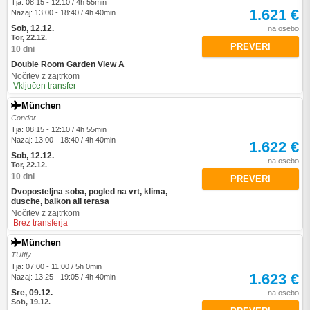
Tja: 08:15 - 12:10 / 4h 55min
1.621 €
Nazaj: 13:00 - 18:40 / 4h 40min
Sob, 12.12.
na osebo
Tor, 22.12.
PREVERI
10 dni
Double Room Garden View A
Nočitev z zajtrkom
Vključen transfer
München
Condor
Tja: 08:15 - 12:10 / 4h 55min
Nazaj: 13:00 - 18:40 / 4h 40min
1.622 €
Sob, 12.12.
na osebo
Tor, 22.12.
10 dni
PREVERI
Dvoposteljna soba, pogled na vrt, klima,
dusche, balkon ali terasa
Nočitev z zajtrkom
Brez transferja
München
TUIfly
Tja: 07:00 - 11:00 / 5h 0min
1.623 €
Nazaj: 13:25 - 19:05 / 4h 40min
Sre, 09.12.
na osebo
Sob, 19.12.