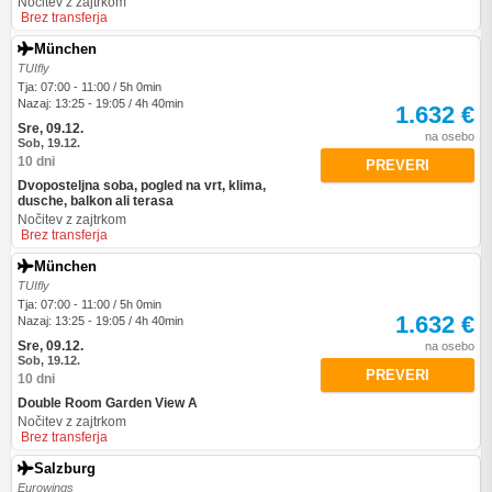
Nočitev z zajtrkom
Brez transferja
München
TUIfly
Tja: 07:00 - 11:00 / 5h 0min
Nazaj: 13:25 - 19:05 / 4h 40min
1.632 €
Sre, 09.12.
na osebo
Sob, 19.12.
10 dni
PREVERI
Dvoposteljna soba, pogled na vrt, klima,
dusche, balkon ali terasa
Nočitev z zajtrkom
Brez transferja
München
TUIfly
Tja: 07:00 - 11:00 / 5h 0min
1.632 €
Nazaj: 13:25 - 19:05 / 4h 40min
Sre, 09.12.
na osebo
Sob, 19.12.
PREVERI
10 dni
Double Room Garden View A
Nočitev z zajtrkom
Brez transferja
Salzburg
Eurowings