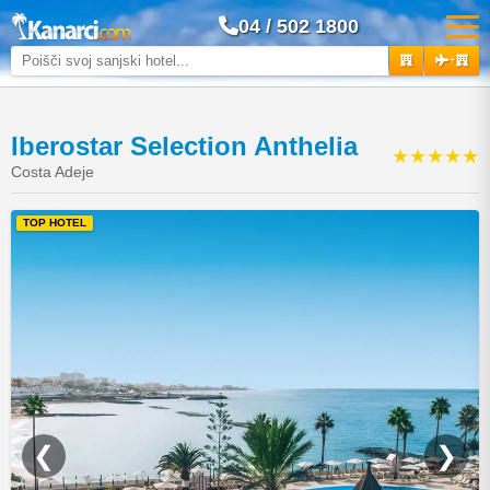
04 / 502 1800
+
Iberostar Selection Anthelia
★★★★★
Costa Adeje
TOP HOTEL
❮
❯