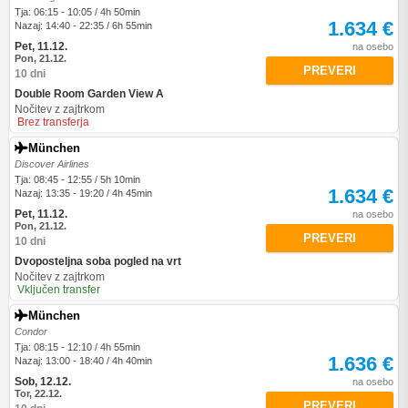
Tja: 06:15 - 10:05 / 4h 50min
1.634 €
Nazaj: 14:40 - 22:35 / 6h 55min
Pet, 11.12.
na osebo
Pon, 21.12.
PREVERI
10 dni
Double Room Garden View A
Nočitev z zajtrkom
Brez transferja
München
Discover Airlines
Tja: 08:45 - 12:55 / 5h 10min
1.634 €
Nazaj: 13:35 - 19:20 / 4h 45min
Pet, 11.12.
na osebo
Pon, 21.12.
PREVERI
10 dni
Dvoposteljna soba pogled na vrt
Nočitev z zajtrkom
Vključen transfer
München
Condor
Tja: 08:15 - 12:10 / 4h 55min
1.636 €
Nazaj: 13:00 - 18:40 / 4h 40min
Sob, 12.12.
na osebo
Tor, 22.12.
PREVERI