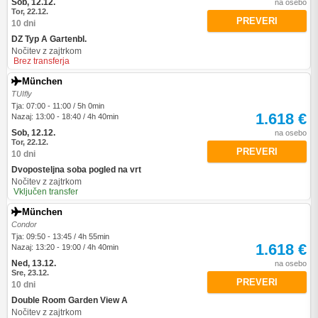
Sob, 12.12.
na osebo
Tor, 22.12.
PREVERI
10 dni
DZ Typ A Gartenbl.
Nočitev z zajtrkom
Brez transferja
München
TUIfly
Tja: 07:00 - 11:00 / 5h 0min
1.618 €
Nazaj: 13:00 - 18:40 / 4h 40min
Sob, 12.12.
na osebo
Tor, 22.12.
PREVERI
10 dni
Dvoposteljna soba pogled na vrt
Nočitev z zajtrkom
Vključen transfer
München
Condor
Tja: 09:50 - 13:45 / 4h 55min
1.618 €
Nazaj: 13:20 - 19:00 / 4h 40min
Ned, 13.12.
na osebo
Sre, 23.12.
PREVERI
10 dni
Double Room Garden View A
Nočitev z zajtrkom