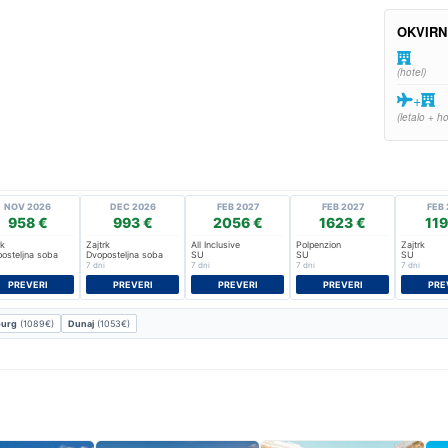
OKVIRN
(hotel)
+
(letalo + ho
NOV 2026
DEC 2026
FEB 2027
FEB 2027
FEB 
958 €
993 €
2056 €
1623 €
119
rk
Zajtrk
All Inclusive
Polpenzion
Zajtrk
osteljna soba
Dvoposteljna soba
SU
SU
SU
7 dni
7 dni
7 dni
7 dni
PREVERI
PREVERI
PREVERI
PREVERI
PRE
burg
(1089€)
Dunaj
(1053€)