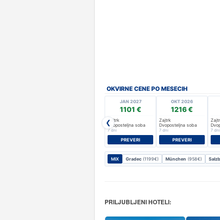
OKVIRNE CENE PO MESECIH
JAN 2027
OKT 2026
1101 €
1216 €
Zajtrk
Zajtrk
Zajt
❮
Dvoposteljna soba
Dvoposteljna soba
Dvop
7 dni
7 dni
7 dni
PREVERI
PREVERI
MIX
Gradec
(1199€)
München
(958€)
Salz
PRILJUBLJENI HOTELI: