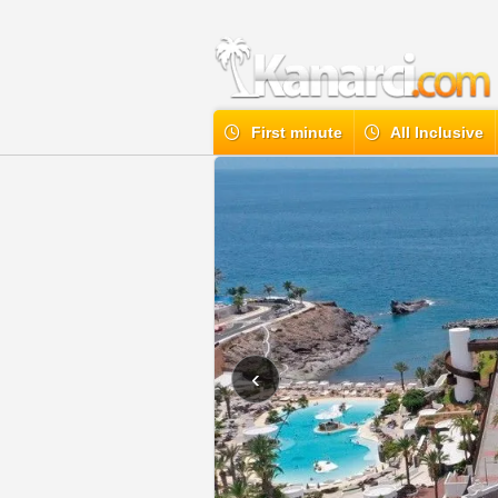
First minute
All Inclusive
‹