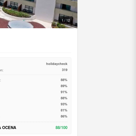
1 / 12
holidaycheck
en:
319
:
88%
89%
91%
88%
93%
81%
:
86%
A OCENA
88/100