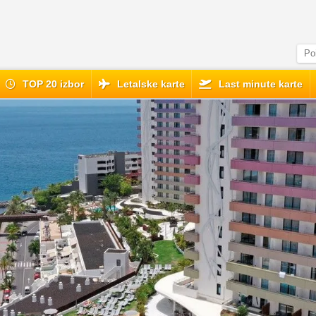
TOP 20 izbor
Letalske karte
Last minute karte