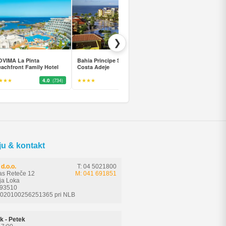
❯
VIMA La Pinta
Bahia Principe Sunlight
TUI BLUE Los Gigantes
achfront Family Hotel
Costa Adeje
★★★
4.0
★★★★
4.5
★★★★
4.0
(734)
(1763)
(11
ju & kontakt
d.o.o.
T: 04 5021800
as Reteče 12
M: 041 691851
ja Loka
593510
6020100256251365 pri NLB
k - Petek