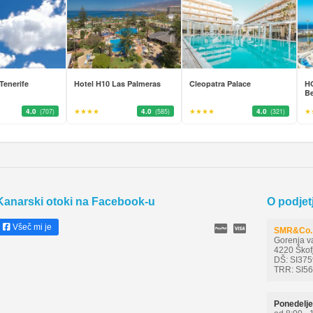
Tenerife
Hotel H10 Las Palmeras
Cleopatra Palace
HO
Be
4.0
★★★★
4.0
★★★★
4.0
★
(707)
(585)
(321)
Kanarski otoki na Facebook-u
O podjet
Všeč mi je
SMR&Co. 
Gorenja v
4220 Škof
DŠ: SI37
TRR: SI5
Ponedelje