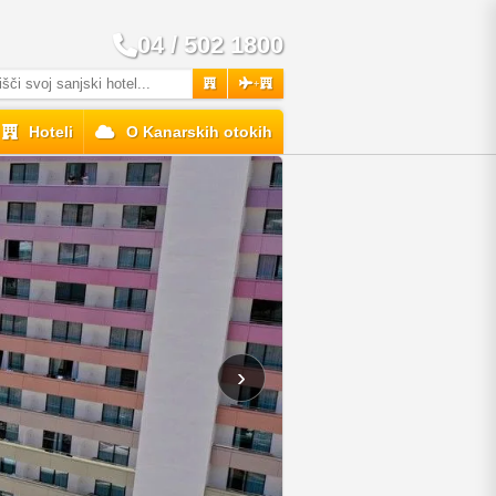
04 / 502 1800
+
Hoteli
O Kanarskih otokih
›