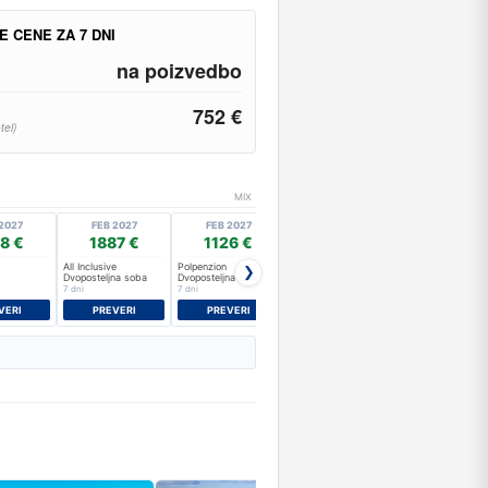
E CENE ZA 7 DNI
na poizvedbo
752 €
tel)
MIX
2027
FEB 2027
FEB 2027
FEB 2027
MAR 2027
8 €
1887 €
1126 €
1223 €
1283 €
All Inclusive
Polpenzion
Zajtrk
All Inclusive
❯
Dvoposteljna soba
Dvoposteljna soba
Dvoposteljna soba
SU
7 dni
7 dni
7 dni
7 dni
VERI
PREVERI
PREVERI
PREVERI
PREVERI