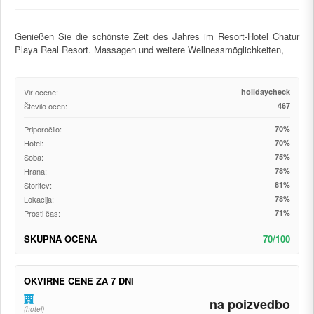
Genießen Sie die schönste Zeit des Jahres im Resort-Hotel Chatur
Playa Real Resort. Massagen und weitere Wellnessmöglichkeiten,
Vir ocene:
holidaycheck
Število ocen:
467
Priporočilo:
70%
Hotel:
70%
Soba:
75%
Hrana:
78%
Storitev:
81%
Lokacija:
78%
Prosti čas:
71%
SKUPNA OCENA
70/100
OKVIRNE CENE ZA 7 DNI
na poizvedbo
(hotel)