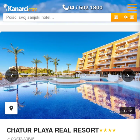
04 / 502 1800
+
‹
›
1 / 12
CHATUR PLAYA REAL RESORT
★★★★
📍 COSTA ADEJE