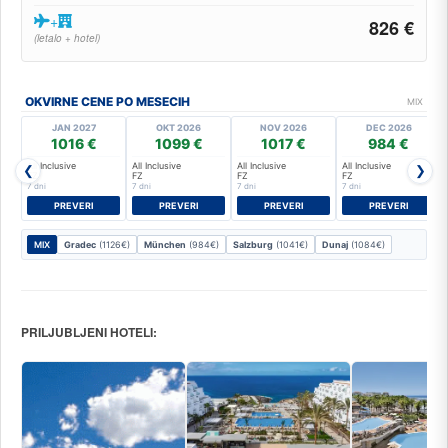
+
826 €
(letalo + hotel)
OKVIRNE CENE PO MESECIH
MIX
JAN 2027
OKT 2026
NOV 2026
DEC 2026
1016 €
1099 €
1017 €
984 €
All Inclusive
All Inclusive
All Inclusive
All Inclusive
❮
❯
FZ
FZ
FZ
FZ
7 dni
7 dni
7 dni
7 dni
PREVERI
PREVERI
PREVERI
PREVERI
MIX
Gradec
(1126€)
München
(984€)
Salzburg
(1041€)
Dunaj
(1084€)
PRILJUBLJENI HOTELI: