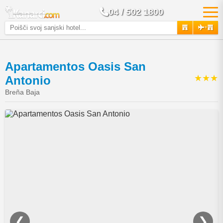
04 / 502 1800
+
Apartamentos Oasis San
★★★
Antonio
Breña Baja
❮
❯