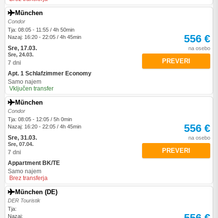
München
Condor
Tja: 08:05 - 11:55 / 4h 50min
556 €
Nazaj: 16:20 - 22:05 / 4h 45min
Sre, 17.03.
na osebo
Sre, 24.03.
PREVERI
7 dni
Apt. 1 Schlafzimmer Economy
Samo najem
Vključen transfer
München
Condor
Tja: 08:05 - 12:05 / 5h 0min
556 €
Nazaj: 16:20 - 22:05 / 4h 45min
Sre, 31.03.
na osebo
Sre, 07.04.
PREVERI
7 dni
Appartment BK/TE
Samo najem
Brez transferja
München (DE)
DER Touristik
Tja:
556 €
Nazaj: