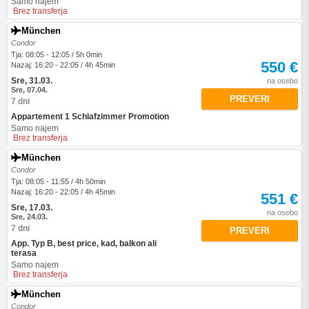
Samo najem
Brez transferja
München
Condor
Tja: 08:05 - 12:05 / 5h 0min
550 €
Nazaj: 16:20 - 22:05 / 4h 45min
Sre, 31.03.
na osebo
Sre, 07.04.
PREVERI
7 dni
Appartement 1 Schlafzimmer Promotion
Samo najem
Brez transferja
München
Condor
Tja: 08:05 - 11:55 / 4h 50min
Nazaj: 16:20 - 22:05 / 4h 45min
551 €
Sre, 17.03.
na osebo
Sre, 24.03.
7 dni
PREVERI
App. Typ B, best price, kad, balkon ali
terasa
Samo najem
Brez transferja
München
Condor