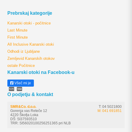
Prebrskaj kategorije
Kanarski otoki - počitnice
Last Minute
First Minute
All Inclusive Kanarski otoki
Odhodi iz Ljubljane
Zemljevid Kanarskih otokov
ostale Počitnice
Kanarski otoki na Facebook-u
Všeč mi je
O podjetju & kontakt
SMR&Co. d.o.o.
T: 04 5021800
Gorenja vas Reteče 12
M: 041 691851
4220 Škofja Loka
DŠ: SI37593510
TRR: SI56020100256251365 pri NLB