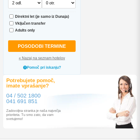
Direktni let (je samo iz Dunaja)
Vključen transfer
Adults only
POSODOBI TERMINE
« Nazaj na seznam hotelov
Pomoč pri iskanju?
Potrebujete pomoč,
imate vprašanje?
04 / 502 1800
041 691 851
Zadovoljna stranka je naša največja
prioriteta. Tu smo zato, da vam
svetujemo!