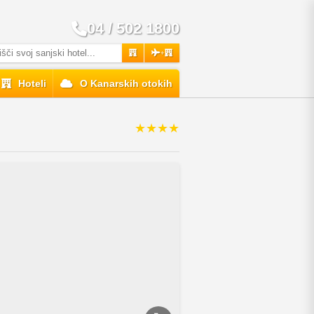
04 / 502 1800
+
Hoteli
O Kanarskih otokih
★★★★