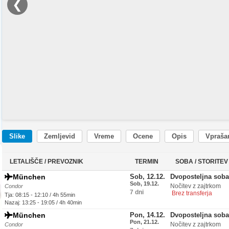
❮
Slike
Zemljevid
Vreme
Ocene
Opis
Vprašan
LETALIŠČE / PREVOZNIK
TERMIN
SOBA / STORITEV
München
Sob, 12.12.
Dvoposteljna soba
Sob, 19.12.
Nočitev z zajtrkom
Condor
7 dni
Brez transferja
Tja: 08:15 - 12:10 / 4h 55min
Nazaj: 13:25 - 19:05 / 4h 40min
München
Pon, 14.12.
Dvoposteljna soba
Pon, 21.12.
Nočitev z zajtrkom
Condor