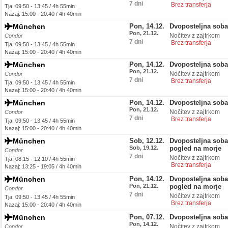
7 dni
Brez transferja
Tja: 09:50 - 13:45 / 4h 55min
Nazaj: 15:00 - 20:40 / 4h 40min
München
Pon, 14.12.
Dvoposteljna soba
Pon, 21.12.
Nočitev z zajtrkom
Condor
7 dni
Brez transferja
Tja: 09:50 - 13:45 / 4h 55min
Nazaj: 15:00 - 20:40 / 4h 40min
München
Pon, 14.12.
Dvoposteljna soba
Pon, 21.12.
Nočitev z zajtrkom
Condor
7 dni
Brez transferja
Tja: 09:50 - 13:45 / 4h 55min
Nazaj: 15:00 - 20:40 / 4h 40min
München
Pon, 14.12.
Dvoposteljna soba
Pon, 21.12.
Nočitev z zajtrkom
Condor
7 dni
Brez transferja
Tja: 09:50 - 13:45 / 4h 55min
Nazaj: 15:00 - 20:40 / 4h 40min
München
Sob, 12.12.
Dvoposteljna soba
Sob, 19.12.
pogled na morje
Condor
7 dni
Nočitev z zajtrkom
Tja: 08:15 - 12:10 / 4h 55min
Brez transferja
Nazaj: 13:25 - 19:05 / 4h 40min
München
Pon, 14.12.
Dvoposteljna soba
Pon, 21.12.
pogled na morje
Condor
7 dni
Nočitev z zajtrkom
Tja: 09:50 - 13:45 / 4h 55min
Brez transferja
Nazaj: 15:00 - 20:40 / 4h 40min
München
Pon, 07.12.
Dvoposteljna soba
Pon, 14.12.
Nočitev z zajtrkom
Condor