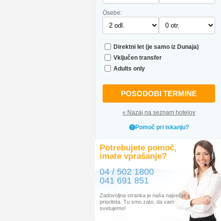
Osebe:
Direktni let (je samo iz Dunaja)
Vključen transfer
Adults only
POSODOBI TERMINE
« Nazaj na seznam hotelov
Pomoč pri iskanju?
Potrebujete pomoč,
imate vprašanje?
04 / 502 1800
041 691 851
Zadovoljna stranka je naša največja
prioriteta. Tu smo zato, da vam
svetujemo!