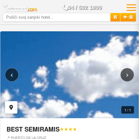
04 / 502 1800
+
‹
›
1 / 1
BEST SEMIRAMIS
★★★★
📍 PUERTO DE LA CRUZ