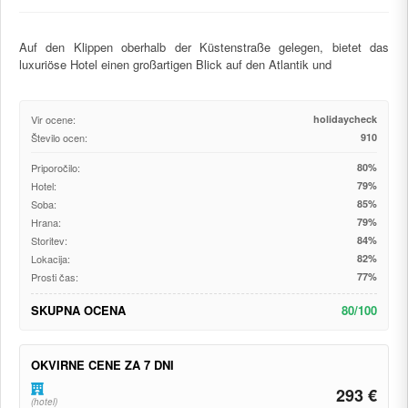
Auf den Klippen oberhalb der Küstenstraße gelegen, bietet das
luxuriöse Hotel einen großartigen Blick auf den Atlantik und
Vir ocene:
holidaycheck
Število ocen:
910
Priporočilo:
80%
Hotel:
79%
Soba:
85%
Hrana:
79%
Storitev:
84%
Lokacija:
82%
Prosti čas:
77%
SKUPNA OCENA
80/100
OKVIRNE CENE ZA 7 DNI
293 €
(hotel)