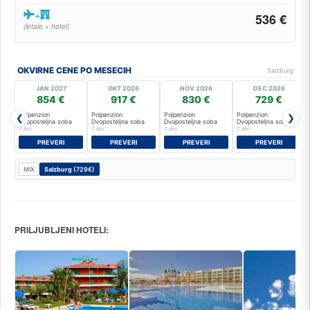
+
536 €
(letalo + hotel)
OKVIRNE CENE PO MESECIH
Salzburg
JAN 2027
OKT 2026
NOV 2026
DEC 2026
854 €
917 €
830 €
729 €
Polpenzion
Polpenzion
Polpenzion
Polpenzion
❮
❯
Dvoposteljna soba
Dvoposteljna soba
Dvoposteljna soba
Dvoposteljna soba
7 dni
7 dni
7 dni
7 dni
PREVERI
PREVERI
PREVERI
PREVERI
MIX
Salzburg
(729€)
PRILJUBLJENI HOTELI: