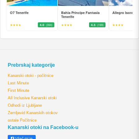
O7 Tenerife
Bahia Principe Fantasia
Allegro Isora
Tenerife
★★★★
4.0
★★★★
4.5
★★★★
(394)
(199)
Prebrskaj kategorije
Kanarski otoki - počitnice
Last Minute
First Minute
All Inclusive Kanarski otoki
Odhodi iz Ljubljane
Zemljevid Kanarskih otokov
ostale Počitnice
Kanarski otoki na Facebook-u
Všeč mi je